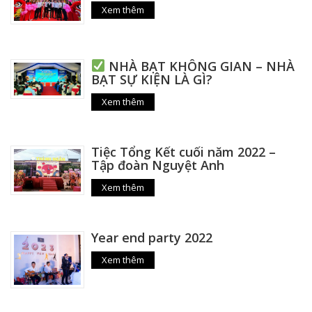
Xem thêm
NHÀ BẠT KHÔNG GIAN – NHÀ
BẠT SỰ KIỆN LÀ GÌ?
Xem thêm
Tiệc Tổng Kết cuối năm 2022 –
Tập đoàn Nguyệt Anh
Xem thêm
Year end party 2022
Xem thêm