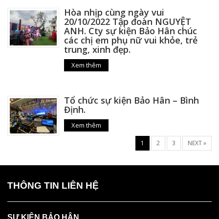
Hòa nhịp cùng ngày vui
20/10/2022 Tập đoàn NGUYỆT
ANH. Cty sự kiện Bảo Hân chúc
các chị em phụ nữ vui khỏe, trẻ
trung, xinh đẹp.
Xem thêm
Tổ chức sự kiện Bảo Hân – Bình
Định.
Xem thêm
1
2
3
NEXT »
THÔNG TIN LIÊN HỆ
SỰ KIỆN BẢO HÂN